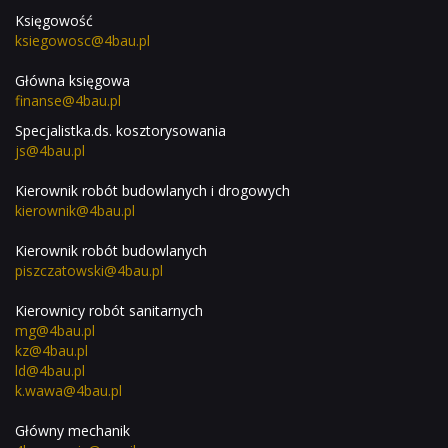
Księgowość
ksiegowosc@4bau.pl
Główna księgowa
finanse@4bau.pl
Specjalistka.ds. kosztorysowania
js@4bau.pl
Kierownik robót budowlanych i drogowych
kierownik@4bau.pl
Kierownik robót budowlanych
piszczatowski@4bau.pl
Kierownicy robót sanitarnych
mg@4bau.pl
kz@4bau.pl
ld@4bau.pl
k.wawa@4bau.pl
Główny mechanik